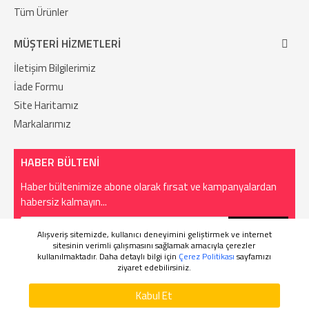
Tüm Ürünler
MÜŞTERI HIZMETLERI
İletişim Bilgilerimiz
İade Formu
Site Haritamız
Markalarımız
HABER BÜLTENI
Haber bültenimize abone olarak fırsat ve kampanyalardan
habersiz kalmayın...
GÖNDER
Alışveriş sitemizde, kullanıcı deneyimini geliştirmek ve internet
sitesinin verimli çalışmasını sağlamak amacıyla çerezler
kullanılmaktadır. Daha detaylı bilgi için
Çerez Politikası
sayfamızı
Tek Tıkla Ödeme Kolaylığı
ziyaret edebilirsiniz.
WHATSAPP SIPARIŞ
NEARASAK © 2023 - nearasak.com - Tüm Hakları Saklıdır.
7/24 Canlı Destek
Kabul Et
SEPETE EKLE
HEMEN SATIN AL
%100 Sorunsuz Alışveriş