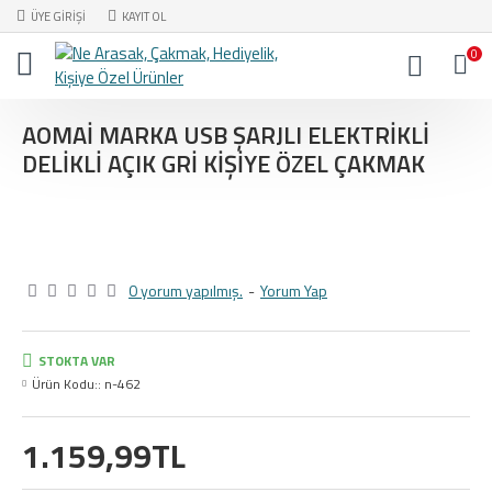
ÜYE GIRIŞI
KAYIT OL
0
AOMAI MARKA USB ŞARJLI ELEKTRIKLI
DELIKLI AÇIK GRI KIŞIYE ÖZEL ÇAKMAK
0 yorum yapılmış.
-
Yorum Yap
STOKTA VAR
Ürün Kodu::
n-462
1.159,99TL